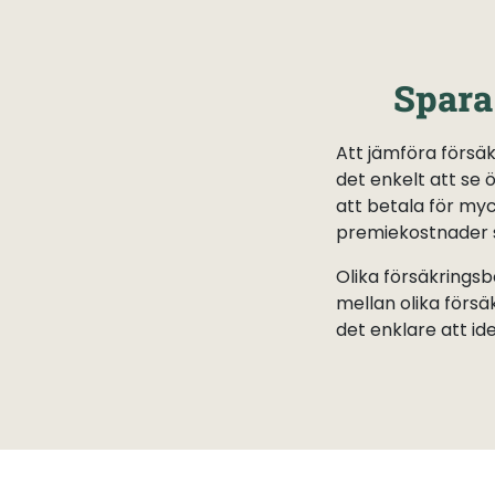
Spara
Att jämföra försäk
det enkelt att se 
att betala för my
premiekostnader s
Olika försäkringsb
mellan olika förs
det enklare att id