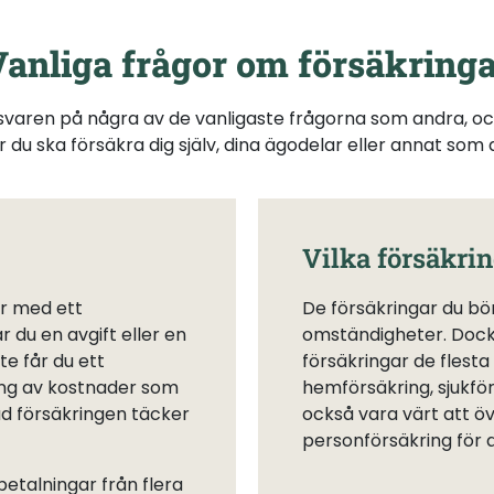
anliga frågor om försäkring
 svaren på några av de vanligaste frågorna som andra, oc
är du ska försäkra dig själv, dina ägodelar eller annat som d
Vilka försäkri
år med ett
De försäkringar du bör
 du en avgift eller en
omständigheter. Dock
te får du ett
försäkringar de flesta
ing av kostnader som
hemförsäkring, sjukför
vad försäkringen täcker
också vara värt att ö
personförsäkring för a
etalningar från flera