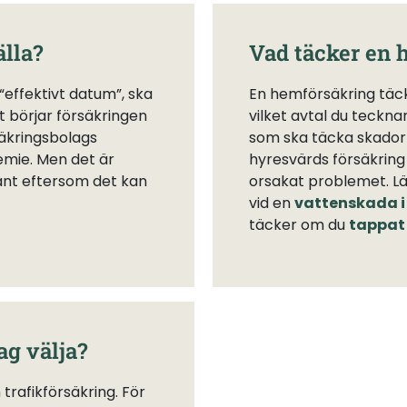
älla?
Vad täcker en 
 “effektivt datum”, ska
En hemförsäkring täck
t börjar försäkringen
vilket avtal du tecknar
säkringsbolags
som ska täcka skador 
emie. Men det är
hyresvärds försäkring 
rant eftersom det kan
orsakat problemet. L
vid en
vattenskada i
täcker om du
tappat 
ag välja?
trafikförsäkring. För