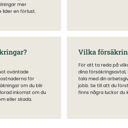
alningar mer
lider en förlust.
kringar?
Vilka försäkrin
För att ta reda på vil
mot oväntade
dina försäkringsavtal,
 kostnaderna för
tala med din arbetsg
äkningar om du blir
jobb. Se till att du fö
förlorad inkomst om du
finns några luckor du 
om eller skada.