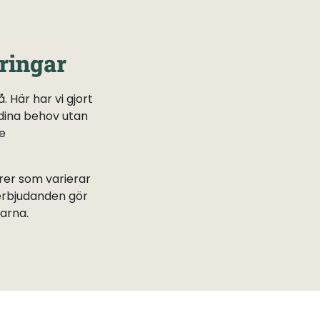
ringar
 Här har vi gjort
 dina behov utan
e
rer som varierar
 erbjudanden gör
garna.