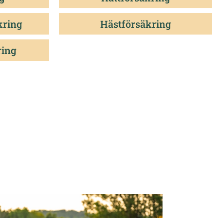
kring
Hästförsäkring
ring