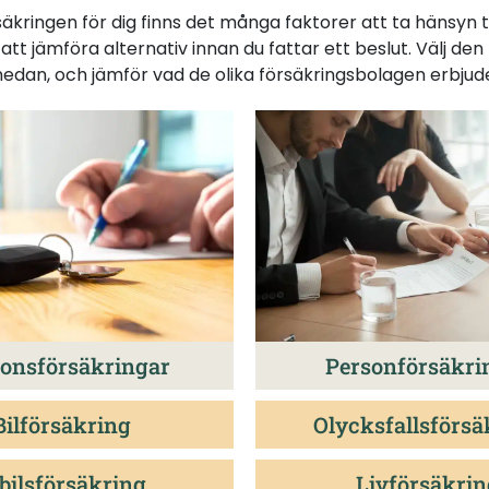
äkringen för dig finns det många faktorer att ta hänsyn till
gt att jämföra alternativ innan du fattar ett beslut. Välj den
nedan, och jämför vad de olika försäkringsbolagen erbjud
onsförsäkringar
Personförsäkri
Bilförsäkring
Olycksfallsförsä
bilsförsäkring
Livförsäkrin