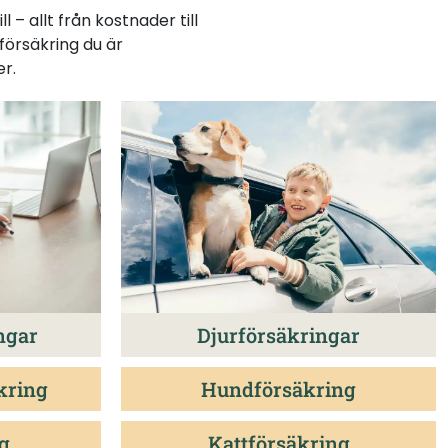
 – allt från kostnader till
 försäkring du är
er.
ngar
Djurförsäkringar
kring
Hundförsäkring
g
Kattförsäkring