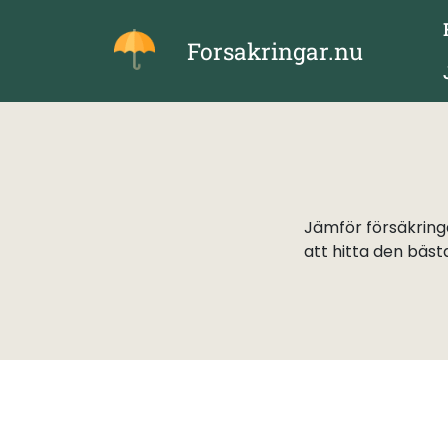
Skip
to
Forsakringar.nu
content
Jämför försäkringa
att hitta den bäst