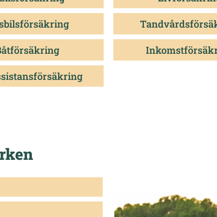
sbilsförsäkring
Tandvårdsförsä
Båtförsäkring
Inkomstförsäk
sistansförsäkring
ärken